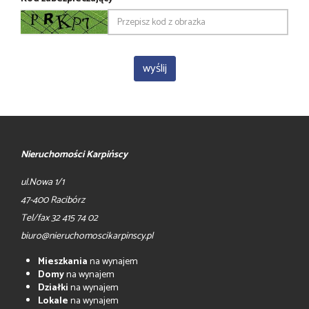
Nieruchomości Karpińscy
ul.Nowa 1/1
47-400 Racibórz
Tel/fax 32 415 74 02
biuro@nieruchomoscikarpinscy.pl
Mieszkania
na wynajem
Domy
na wynajem
Działki
na wynajem
Lokale
na wynajem