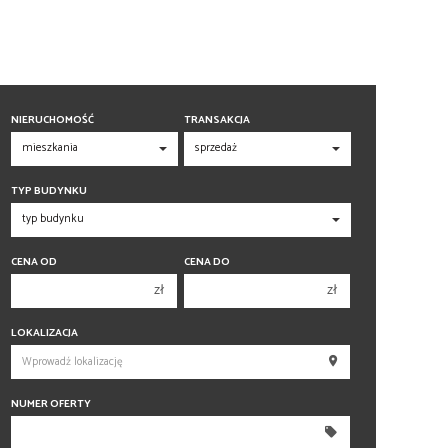
NIERUCHOMOŚĆ
TRANSAKCJA
TYP BUDYNKU
CENA OD
CENA DO
zł
zł
150 000 zł
150 000 zł
LOKALIZACJA
200 000 zł
200 000 zł
250 000 zł
250 000 zł
NUMER OFERTY
300 000 zł
300 000 zł
350 000 zł
350 000 zł