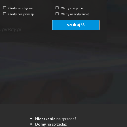
Oferty ze zdjęciem
Oferty specjalne
Oferty bez prowizji
Oferty na wyłączność
szukaj
pinscy.pl
Mieszkania
na sprzedaż
Domy
na sprzedaż