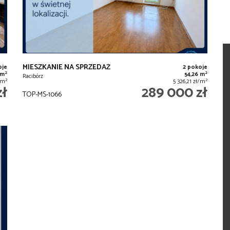
MIESZKANIE NA SPRZEDAŻ
oje
2 pokoje
2
2
 m
54,26 m
Racibórz
2
2
ł/m
5 326,21 zł/m
zł
289 000 zł
TOP-MS-1066