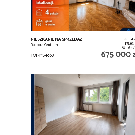
MIESZKANIE NA SPRZEDAŻ
4 pok
118,63
Racibórz, Centrum
5 689,96 z
675 000 
TOP-MS-1068