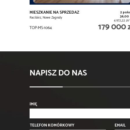
MIESZKANIE NA SPRZEDAŻ
2 pok
36,00
Racibórz, Nowe Zagrody
4 972,22 zł
179 000 
TOP-MS-1064
NAPISZ DO NAS
IMIĘ
TELEFON KOMÓRKOWY
EMAIL