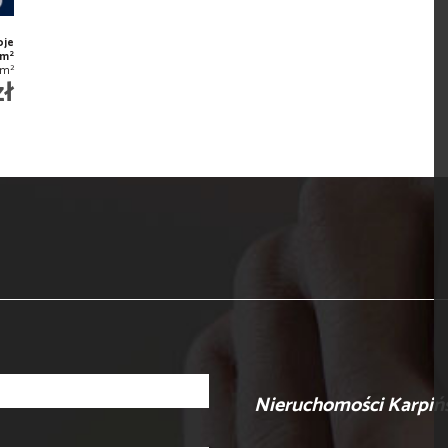
oje
2
 m
2
/m
zł
Nieruchomości Karpiń